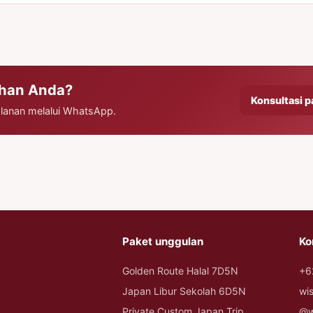
uhan Anda?
Konsultasi p
jalanan melalui WhatsApp.
Paket unggulan
Ko
Golden Route Halal 7D5N
+6
Japan Libur Sekolah 6D5N
wi
Private Custom Japan Trip
@w