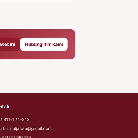
aket ini
Hubungi tim kami
ntak
2 811-124-313
satahalaljapan@gmail.com
isatahalaljapan