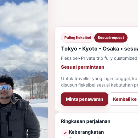
Paling fleksibel
Sesuai request
Tokyo • Kyoto • Osaka • sesu
Fleksibel
•
Private trip fully customized
Sesuai permintaan
Untuk traveller yang ingin tanggal, kot
disusun fleksibel sesuai kebutuhan pr
Minta penawaran
Kembali ke
Ringkasan perjalanan
Keberangkatan
✓