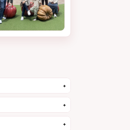
+
+
+