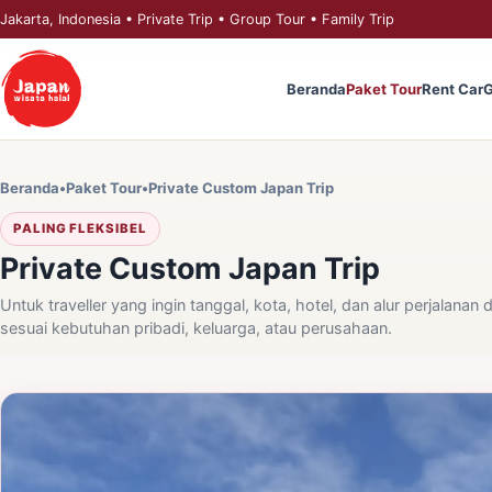
Jakarta, Indonesia
• Private Trip • Group Tour • Family Trip
Beranda
Paket Tour
Rent Car
G
Beranda
•
Paket Tour
•
Private Custom Japan Trip
PALING FLEKSIBEL
Private Custom Japan Trip
Untuk traveller yang ingin tanggal, kota, hotel, dan alur perjalanan 
sesuai kebutuhan pribadi, keluarga, atau perusahaan.