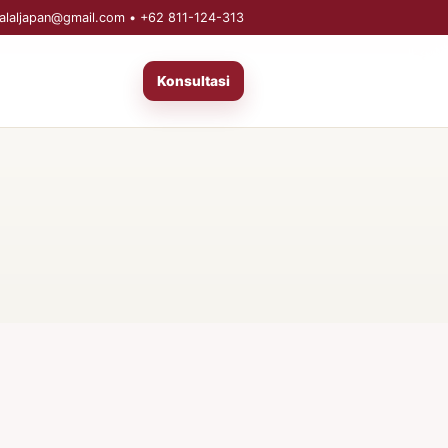
alaljapan@gmail.com
•
+62 811-124-313
Konsultasi