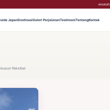
wisatah
uide Japan
Destinasi
Galeri Perjalanan
Testimoni
Tentang
Kontak
disusun fleksibel