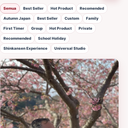
Semua
Best Seller
Hot Product
Recomended
Autumn Japan
Best Seller
Custom
Family
First Timer
Group
Hot Product
Private
Recommended
School Holiday
Shinkansen Experience
Universal Studio