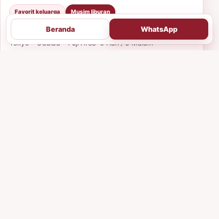
Favorit keluarga
Musim liburan
Japan Libur Sekolah 6D5N
Beranda
WhatsApp
Tokyo • Odaiba • Fuji Area
•
6 Hari / 5 Malam
Pilihan tepat untuk keluarga yang ingin menikmati
Jepang dengan ritme lebih santai dan titik kunjungan
yang ramah anak.
Mulai Rp 18.500.000
Lihat detail
Konsultasi