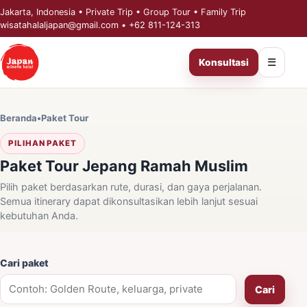
Jakarta, Indonesia
• Private Trip • Group Tour • Family Trip
wisatahalaljapan@gmail.com
•
+62 811-124-313
☰
Konsultasi
Beranda
•
Paket Tour
PILIHAN PAKET
Paket Tour Jepang Ramah Muslim
Pilih paket berdasarkan rute, durasi, dan gaya perjalanan.
Semua itinerary dapat dikonsultasikan lebih lanjut sesuai
kebutuhan Anda.
Cari paket
Cari